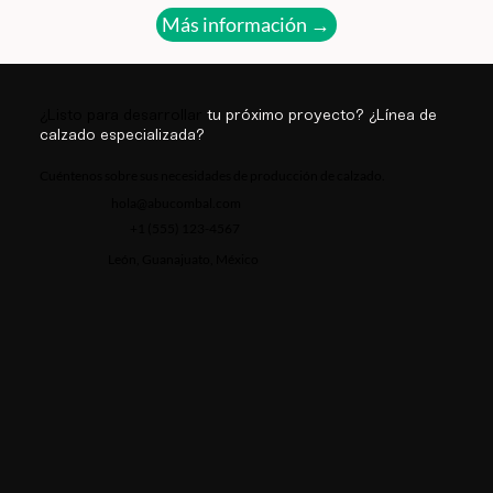
Más información →
¿Listo para desarrollar
tu próximo proyecto?
¿Línea de
calzado especializada?
Cuéntenos sobre sus necesidades de producción de calzado.
hola@abucombal.com
+1 (555) 123-4567
León, Guanajuato, México