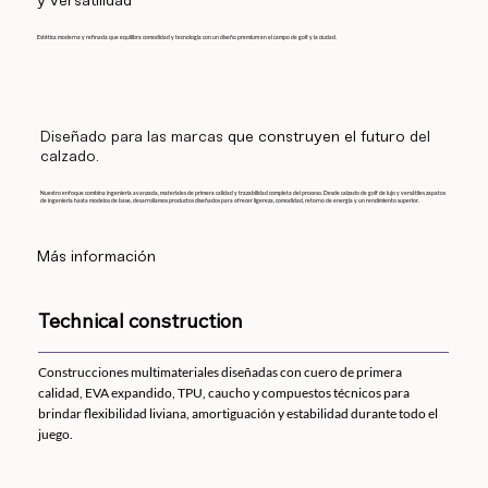
y versatilidad
Estética moderna y refinada que equilibra comodidad y tecnología con un diseño premium en el campo de golf y la ciudad.
Diseñado para las marcas
que construyen el futuro
del
calzado.
Nuestro enfoque combina ingeniería avanzada, materiales de primera calidad y trazabilidad completa del proceso. Desde calzado de golf de lujo y versátiles zapatos
de ingeniería hasta modelos de base, desarrollamos productos diseñados para ofrecer ligereza, comodidad, retorno de energía y un rendimiento superior.
Más información
Technical construction
Construcciones multimateriales diseñadas con cuero de primera
calidad, EVA expandido, TPU, caucho y compuestos técnicos para
brindar flexibilidad liviana, amortiguación y estabilidad durante todo el
juego.