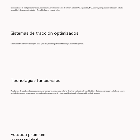
Construcciones de múltiples materiales que combinan cueros impermeables de primera calidad, EVA expandido, TPU, caucho y compuestos técnicos para brindar
comodidad liviana, soporte estable y flexibilidad suave en cada swing.
Sistemas de tracción optimizados
Sistemas de tracción específicos para cada aplicación, incluidos patrones híbridos y suelas multisuperficie.
Tecnologías funcionales
Plataformas de tracción refinadas que combinan componentes de suela exterior de primera calidad, patrones híbridos y diseños sin clavos para brindar un agarre
controlado, transiciones suaves del juego a los entornos de estilo de vida y versatilidad desde el tee de salida hasta la casa club.
Estética premium