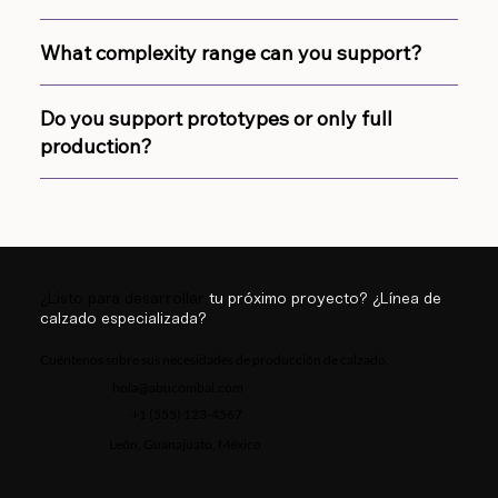
What complexity range can you support?
Do you support prototypes or only full
production?
¿Listo para desarrollar
tu próximo proyecto?
¿Línea de
calzado especializada?
Cuéntenos sobre sus necesidades de producción de calzado.
hola@abucombal.com
+1 (555) 123-4567
León, Guanajuato, México