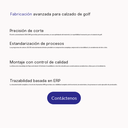
Fabricación
avanzada para calzado de golf
Precisión de corte
El corte automatizado CAD/CAM garantiza patrones precisos, un uso optimizado del material y la repetibilidad necesaria para el calzado de golf.
Estandarización de procesos
Los programas de costura 2D/3D estandarizados brindan precisión en componentes complejos, mejorando la durabilidad y la consistencia de lote a lote.
Montaje con control de calidad
Las líneas de ensamblaje de flujo controlado 4.0 brindan trazabilidad a nivel de estación para construcciones consistentes y listas para el rendimiento.
Trazabilidad basada en ERP
La documentación completa a través de Acumatica ERP garantiza una visibilidad completa del inventario, los materiales y los procesos en cada ejecución de producción.
Contáctenos